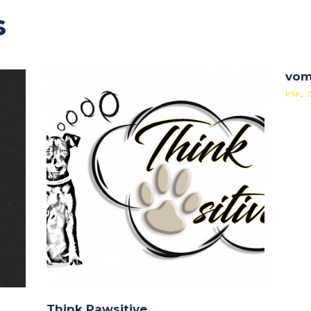
s
vom
PSK
,
Think Pawsitive