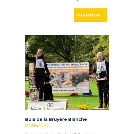
gestartet und haben mit 91 von 100 Punkten ein
„vorzüglich“ bekommen. Damit haben wir
weiterlesen...
Buia de la Bruyère Blanche
Erfolge
,
NEWS